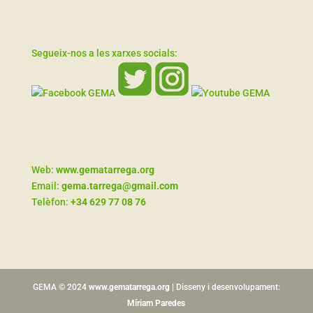
Segueix-nos a les xarxes socials:
Web:
www.gematarrega.org
Email:
gema.tarrega@gmail.com
Telèfon:
+34 629 77 08 76
GEMA © 2024
www.gematarrega.org
| Disseny i desenvolupament:
Míriam Paredes