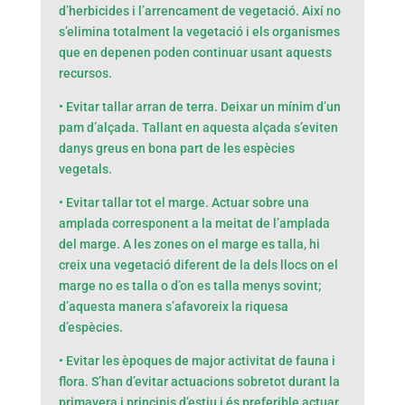
d’herbicides i l’arrencament de vegetació. Així no
s’elimina totalment la vegetació i els organismes
que en depenen poden continuar usant aquests
recursos.
• Evitar tallar arran de terra. Deixar un mínim d’un
pam d’alçada. Tallant en aquesta alçada s’eviten
danys greus en bona part de les espècies
vegetals.
• Evitar tallar tot el marge. Actuar sobre una
amplada corresponent a la meitat de l’amplada
del marge. A les zones on el marge es talla, hi
creix una vegetació diferent de la dels llocs on el
marge no es talla o d’on es talla menys sovint;
d’aquesta manera s’afavoreix la riquesa
d’espècies.
• Evitar les èpoques de major activitat de fauna i
flora. S’han d’evitar actuacions sobretot durant la
primavera i principis d’estiu i és preferible actuar