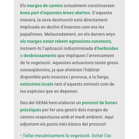
Els
marges de camins
actualment constitueixen
bona part d’aquestes àrees obertes
. D’aquesta
manera, la seva destrucció està directament
implicada en declivi d’insectes com ara les
papallones. Malauradament, en els darrers anys
els marges estan rebent agressions constants
,
incloent-hi l’aplicació indiscriminada d’
herbicides
o
desbrossaments
que impliquen l’arrencament
de la vegetació. Aquestes actuacions tenen greus
conseqüències, ja que eliminen l’hàbitat
disponible pels insectes i provoca, a la llarga,
extincions locals
tant d’aquests animals com de
les espècies que en depenen.
Des del GEMA hem elaborat un
protocol de bones
pràctiques
per fer una gestió dels marges de
camins respectuosa amb el medi ambient. Aquí
adjuntem els punts més bàsics del protocol:
• Tallar mecànicament la vegetació. Evitar l’ús