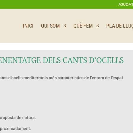
AJUDA’
INICI
QUI SOM
QUÈ FEM
PLA DE LLU
ENENTATGE DELS CANTS D’OCELLS
ams d’ocells mediterranis més característics de l’entorn de l’espai
 proposta de natura.
s aproximadament.