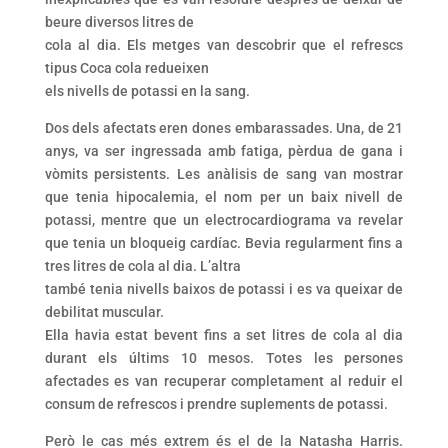
beure diversos litres de
cola al dia. Els metges van descobrir que el refrescs
tipus Coca cola redueixen
els nivells de potassi en la sang.
Dos dels afectats eren dones embarassades. Una, de 21
anys, va ser ingressada amb fatiga, pèrdua de gana i
vòmits persistents. Les anàlisis de sang van mostrar
que tenia hipocalemia, el nom per un baix nivell de
potassi, mentre que un electrocardiograma va revelar
que tenia un bloqueig cardíac. Bevia regularment fins a
tres litres de cola al dia. L’altra
també tenia nivells baixos de potassi i es va queixar de
debilitat muscular.
Ella havia estat bevent fins a set litres de cola al dia
durant els últims 10 mesos. Totes les persones
afectades es van recuperar completament al reduir el
consum de refrescos i prendre suplements de potassi.
Però le cas més extrem és el de la Natasha Harris.