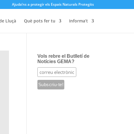
Ajuda’ns a protegir els Espais Naturals Protegits
de Lluçà
Què pots fer tu
Informa’t
Vols rebre el Butlletí de
Notícies GEMA?