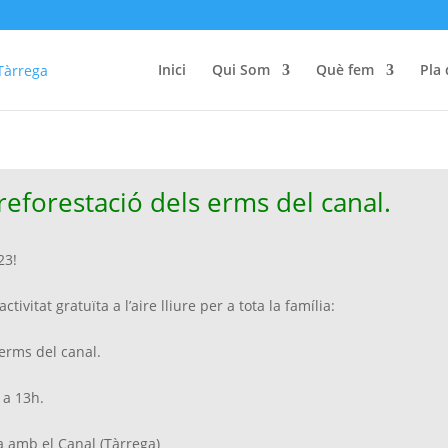
Inici
Qui Som
Què fem
Pla 
 reforestació dels erms del canal.
23!
tivitat gratuïta a l’aire lliure per a tota la família:
 erms del canal.
 a 13h.
a amb el Canal (Tàrrega)