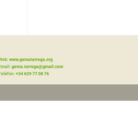
Web:
www.gematarrega.org
Email:
gema.tarrega@gmail.com
Telèfon:
+34 629 77 08 76