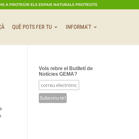
NS A PROTEGIR ELS ESPAIS NATURALS PROTEGITS
ÇÀ
QUÈ POTS FER TU
INFORMA’T
Vols rebre el Butlletí de
Notícies GEMA?
s
s