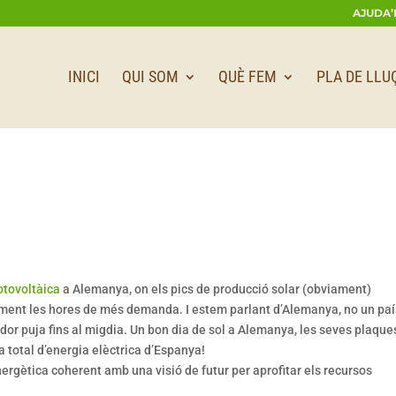
AJUDA’
INICI
QUI SOM
QUÈ FEM
PLA DE LLU
otovoltàica
a Alemanya, on els pics de producció solar (obviament)
ament les hores de més demanda. I estem parlant d’Alemanya, no un paí
dor puja fins al migdia. Un bon dia de sol a Alemanya, les seves plaque
 total d’energia elèctrica d’Espanya!
ergètica coherent amb una visió de futur per aprofitar els recursos